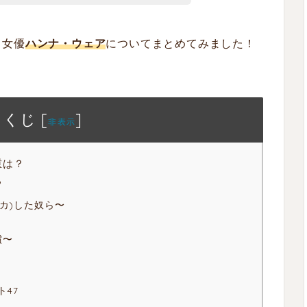
名女優
ハンナ・ウェア
についてまとめてみました！
もくじ
[
]
非表示
重は？
？
デカ)した奴ら〜
償〜
ト47