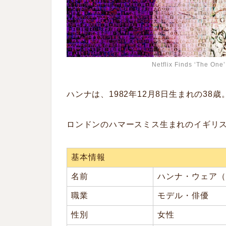
Netflix Finds ‘The On
ハンナは、
1982
年
12
月
8
日
生まれの38歳
ロンドンのハマースミス生まれのイギリ
基本情報
名前
ハンナ・ウェア（Ha
職業
モデル・俳優
性別
女性