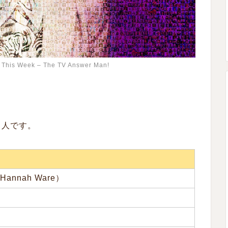
e’ This Week – The TV Answer Man!
。
ス人です。
nnah Ware
）