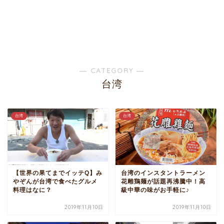
― CATEGORY ―
台湾
台湾
台湾
【世界の果てまでイッテQ】み
台湾のインスタントラーメン
やぞんが台湾で食べたグルメ
花雕鶏麺が話題再沸騰中！高
料理はなに？
級中華の味がお手軽に♪
2019年11月10日
2019年11月10日