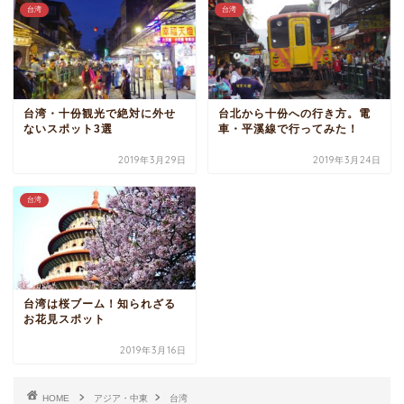
台湾
台湾
台湾・十份観光で絶対に外せ
台北から十份への行き方。電
ないスポット3選
車・平溪線で行ってみた！
2019年3月29日
2019年3月24日
台湾
台湾は桜ブーム！知られざる
お花見スポット
2019年3月16日
HOME
アジア・中東
台湾