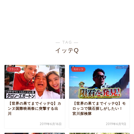
― TAG ―
イッテQ
フランス
モロッコ
【世界の果てまでイッテQ】カ
【世界の果てまでイッテQ】モ
ンヌ国際映画祭に突撃する出
ロッコで隕石探しがしたい！
川
宮川探検隊
2019年6月16日
2019年6月9日