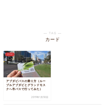
― TAG ―
カード
ドバイ
アブダビバスの乗り方（ルー
ブルアブダビとグランドモス
クへ市バスで行ってみた）
2019年1月30日