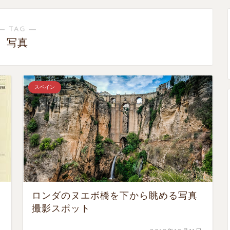
― TAG ―
写真
スペイン
ロンダのヌエボ橋を下から眺める写真
撮影スポット