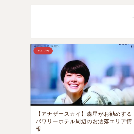
アメリカ
【アナザースカイ】森星がお勧めする
バワリーホテル周辺のお洒落エリア情
報