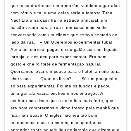
que encontraríamos um armazém vendendo garrafas
com rótulo e tal e uma delas seria a famoso Tuba.
Não! Era uma casinha na estrada principal, um
balcão virado para a rua e um casal mais velho
conversando com um cliente que estava sentado do
lado da rua.⠀ – Oi! Queremos experimentar tuba!
Abriu um sorriso, pegou o seu galão com um líquido
laranja, e nos deu para experimentar. Era bom,
gosto e cheiro forte de fermentação natural.
Queríamos levar um pouco para o hotel, a noite teria
churrasco… – Quantos litros? ⠀ – Só um pouquinho,
só para experimentar. Foi até os fundos e pegou
uma garrafa vazia, encheu e nos entregou. A
senhora nos disse que a noite fica mais forte, que
era bom comprarmos o vinho fresco pela manhã que
fica mais suave. O inglês não era tão bom,
entendemos mais ou menos, mas queríamos
aprender sobre aquele líquido laranja que dizem que