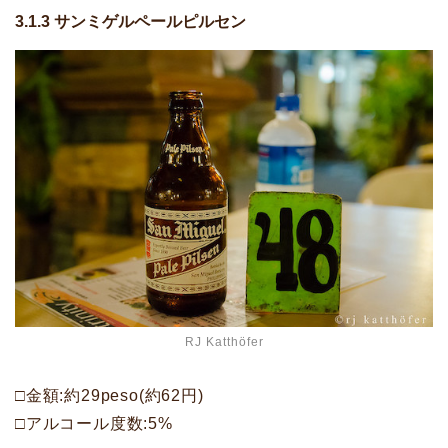
3.1.3 サンミゲルペールピルセン
RJ Katthöfer
□金額:約29peso(約62円)
□アルコール度数:5%