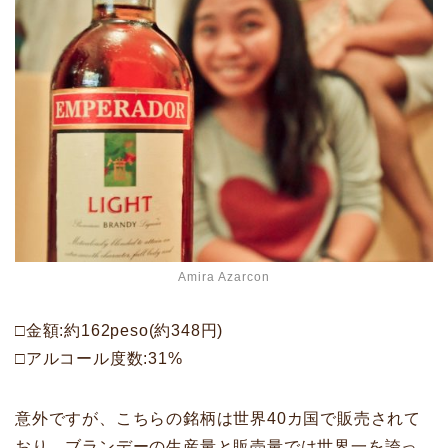
Amira Azarcon
□金額:約162peso(約348円)
□アルコール度数:31%
意外ですが、こちらの銘柄は世界40カ国で販売されて
おり、ブランデーの生産量と販売量では世界一を誇っ