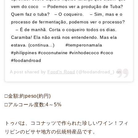
vem do coco⠀ – Podemos ver a produção de Tuba?
Quem faz o tuba?⠀ – O coqueiro. ⠀ – Sim, mas e o
processo de fermentação, podemos ver o processo?
⠀ – É de manhã. Corta o coqueiro todos os dias.
Caramba! Ela não está nos entendendo. Mas ela
estava. (continua…) ⠀ ⠀ #temperonamala
#philippines #coconutwine #vinhodecoco #coco
#foodandroad
A post shared by
Food'n Road
(@foodandroad_) on
Mar 14
□金額:約peso(約円)
□アルコール度数:4～5%
トゥバは、ココナッツで作られた珍しいワイン！フィ
リピンのビサヤ地方の伝統特産品です。