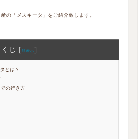
遺産の「メスキータ」をご紹介致します。
もくじ
[
]
非表示
ータとは？
バ
までの行き方