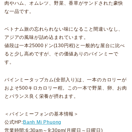
肉やハム、オムレツ、野菜、香草がサンドされた豪快
な一品です。
ベトナム旅の忘れられない味になること間違いなし、
アジアの風味が詰め込まれています。
値段は一本25000ドン(130円程)と一般的な屋台に比べ
ると少し高めですが、その価値ありのバインミーで
す。
バインミータップカム(全部入り)は、一本のカロリーが
およそ500キロカロリー程。この一本で野菜、卵、お肉
とバランス良く栄養が摂れます。
＜バインミーフォンの基本情報＞
公式HP:
Banh Mi Phuong
営業時間:6:30am～9:30pm(月曜日～日曜日)