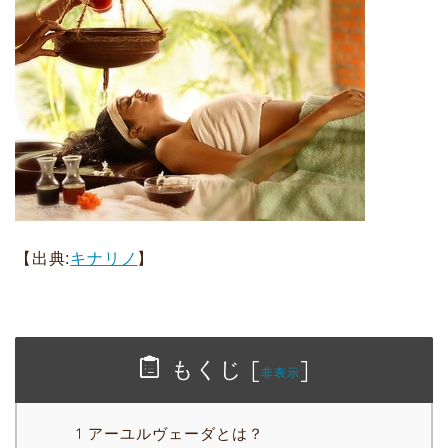
【出典:
キナリノ
】
もくじ
[
]
非表示
1 アーユルヴェーダとは？