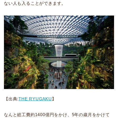
ない人も入ることができます。
【出典:
THE RYUGAKU
】
なんと総工費約1400億円をかけ、5年の歳月をかけて