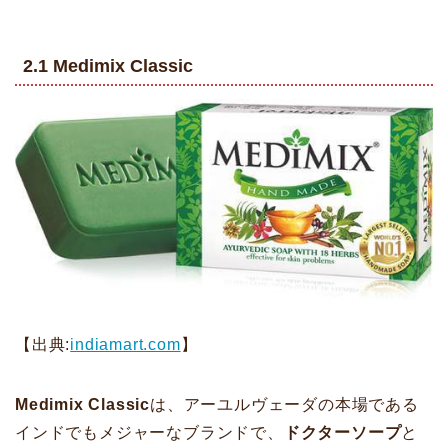
2.1 Medimix Classic
【出典:
indiamart.com
】
Medimix Classic
は、アーユルヴェーダの本場である
インドでもメジャーなブランドで、
ドクターソープ
と